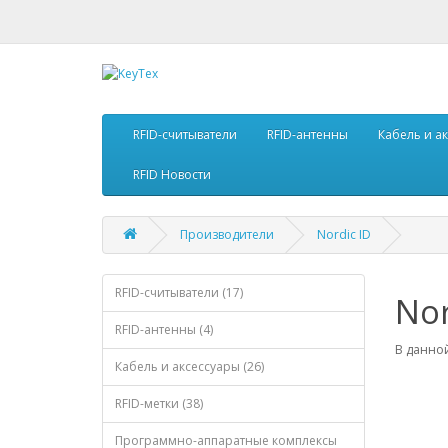
RFID-считыватели
RFID-антенны
Кабель и а
RFID Новости
Производители
Nordic ID
RFID-считыватели (17)
Nor
RFID-антенны (4)
В данной
Кабель и аксессуары (26)
RFID-метки (38)
Программно-аппаратные комплексы