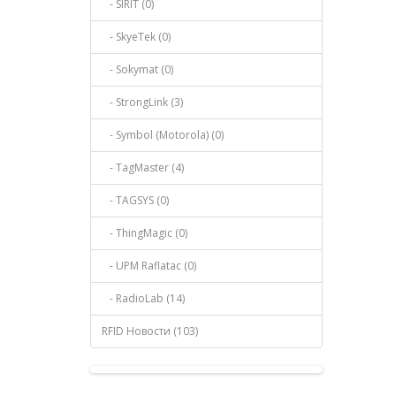
- SIRIT (0)
- SkyeTek (0)
- Sokymat (0)
- StrongLink (3)
- Symbol (Motorola) (0)
- TagMaster (4)
- TAGSYS (0)
- ThingMagic (0)
- UPM Raflatac (0)
- RadioLab (14)
RFID Новости (103)