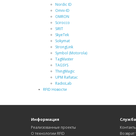
Nordic ID
Omni-ID
OMRON
Scirocco
SIRIT
SkyeTek
Sokymat
StrongLink
Symbol (Motorola)
TagMaster
TAGSYS
ThingMagic
UPM Raflatac
RadioLab
RFID Новости
Информация
Служба
Реализованные проекты
Контакт
О технологии RFID
Возврат 