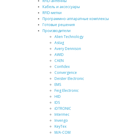
RFID-антенны
Кабель и аксессуары
RFID-метки
Программно-аппаратные комплексы
Готовые решения
Производители
Alien Technology
Astag
Avery Dennison
AWID
CAEN
Confidex
Convergence
Deister Electronic
EMS
Feig Electronic
HID
IDS
iDTRONIC
Intermec
Invengo
KeyTex
M/A-COM